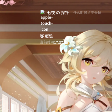
七夜 の 探针
什么时候点亮全球
👋
概览
当前时间
:
07